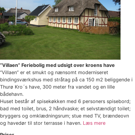
“Villaen” Feriebolig med udsigt over kroens have
“Villaen” er et smukt og nænsomt moderniseret
bindingsværkshus med stråtag på ca 150 m2 beliggende i
Thurø Kro´s have, 300 meter fra vandet og en lille
bådehavn.
Huset består af spisekøkken med 6 personers spisebord;
bad med toilet, brus, 2 håndvaske; et selvstændigt toilet;
bryggers og omklædningsrum; stue med TV, brændeovn
og havedør til stor terrasse i haven.
Læs mere
Priser