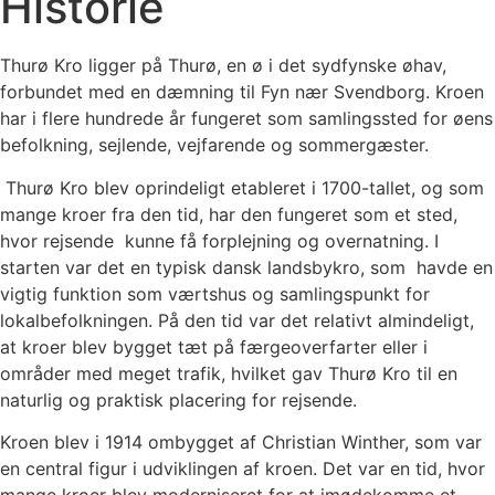
Historie
Thurø Kro ligger på Thurø, en ø i det sydfynske øhav,
forbundet med en dæmning til Fyn nær Svendborg. Kroen
har i flere hundrede år fungeret som samlingssted for øens
befolkning, sejlende, vejfarende og sommergæster.
Thurø Kro blev oprindeligt etableret i 1700-tallet, og som
mange kroer fra den tid, har den fungeret som et sted,
hvor rejsende kunne få forplejning og overnatning. I
starten var det en typisk dansk landsbykro, som havde en
vigtig funktion som værtshus og samlingspunkt for
lokalbefolkningen. På den tid var det relativt almindeligt,
at kroer blev bygget tæt på færgeoverfarter eller i
områder med meget trafik, hvilket gav Thurø Kro til en
naturlig og praktisk placering for rejsende.
Kroen blev i 1914 ombygget af Christian Winther, som var
en central figur i udviklingen af kroen. Det var en tid, hvor