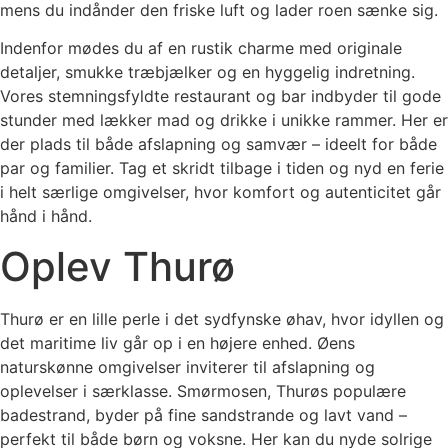
mens du indånder den friske luft og lader roen sænke sig.
Indenfor mødes du af en rustik charme med originale
detaljer, smukke træbjælker og en hyggelig indretning.
Vores stemningsfyldte restaurant og bar indbyder til gode
stunder med lækker mad og drikke i unikke rammer. Her er
der plads til både afslapning og samvær – ideelt for både
par og familier. Tag et skridt tilbage i tiden og nyd en ferie
i helt særlige omgivelser, hvor komfort og autenticitet går
hånd i hånd.
Oplev Thurø
Thurø er en lille perle i det sydfynske øhav, hvor idyllen og
det maritime liv går op i en højere enhed. Øens
naturskønne omgivelser inviterer til afslapning og
oplevelser i særklasse. Smørmosen, Thurøs populære
badestrand, byder på fine sandstrande og lavt vand –
perfekt til både børn og voksne. Her kan du nyde solrige